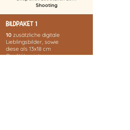
Shooting
Bildpaket 1
10
zusätzliche digitale
Lieblingsbilder, sowie
diese als 13x18 cm
Qualitätsprints
120 €
Bildpaket 2
20
zusätzliche digitale
Lieblingsbilder, sowie
diese als 13x18 cm